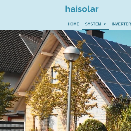
Zum
haisolar
Hauptinhalt
springen
HOME
SYSTEM
INVERTE