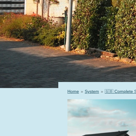
Home
»
System
»
🇬🇧 Complete 