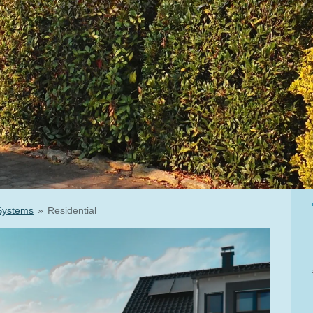
Systems
»
Residential