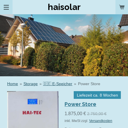
haisolar
Zum
Hauptinhalt
springen
Home
»
Storage
»
🇩🇪 E-Speicher
»
Power Store
Liefezeit ca. 8 Wochen
Power Store
1.875,00 €
2.750,00 €
inkl. MwSt zzgl.
Versandkosten