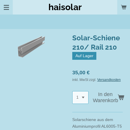
haisolar
Zum
Hauptinhalt
springen
Solar-Schiene
210/ Rail 210
Auf Lager
35,00 €
inkl. MwSt zzgl.
Versandkosten
In den
Warenkorb
Solarschiene aus dem
Aluminiumprofil AL6005-T5