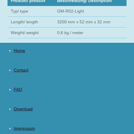
Produkt/ product
Beschreibung/ Description
Typ/ type
GM-R02-Light
Length/ length
3200 mm x 52 mm x 32 mm
Weight/ weight
0,6 kg / meter
Home
Contact
FAQ
Download
Impressum