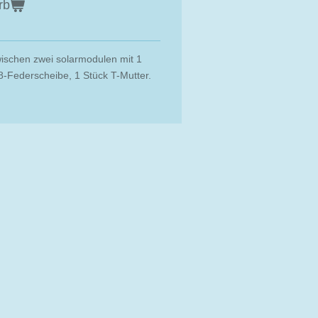
rb
ischen zwei solarmodulen mit 1
-Federscheibe, 1 Stück T-Mutter.