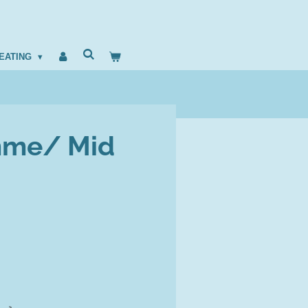
EATING
mme/ Mid