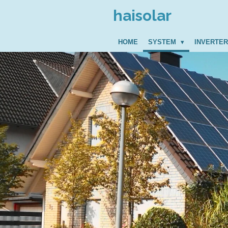
Zum
haisolar
Hauptinhalt
springen
HOME
SYSTEM
INVERTE