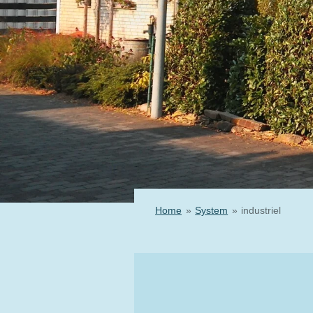
Home
»
System
»
industriel